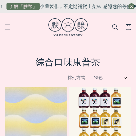
！
小量製作，不定期補貨上架🙏 感謝您的等候❤️
了解「腴幣」
綜合口味康普茶
排列方式 :