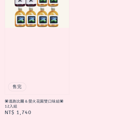
售完
💟逃跑比爾＆螢火花園雙口味組💟
12入組
Regular
NT$ 1,740
price