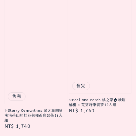
售完
售完
✨Peel and Perch 橘之家🏠峨眉
桶柑 x 芫荽籽康普茶12入組
Regular
NT$ 1,740
✨Starry Osmanthus 螢火花園🌸
南港茶山的桂花包種茶康普茶12入
price
組
Regular
NT$ 1,740
price