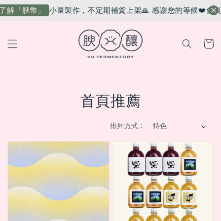
小量製作，不定期補貨上架🙏 感謝您的等候❤️
會員
了解「腴幣」
首頁推薦
排列方式 :