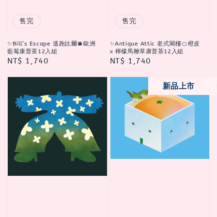
售完
售完
✨Bill’s Escape 逃跑比爾🫐歐洲
✨Antique Attic 老式閣樓🍊橙皮
藍莓康普茶12入組
x 檸檬馬鞭草康普茶12入組
Regular
NT$ 1,740
Regular
NT$ 1,740
price
price
新品上市