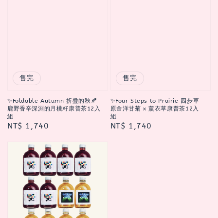
售完
售完
✨Foldable Autumn 折疊的秋🍂
✨Four Steps to Prairie 四步草
鹿野香辛深淵的月桃籽康普茶12入
原🌼洋甘菊 x 薰衣草康普茶12入
組
組
Regular
NT$ 1,740
Regular
NT$ 1,740
price
price