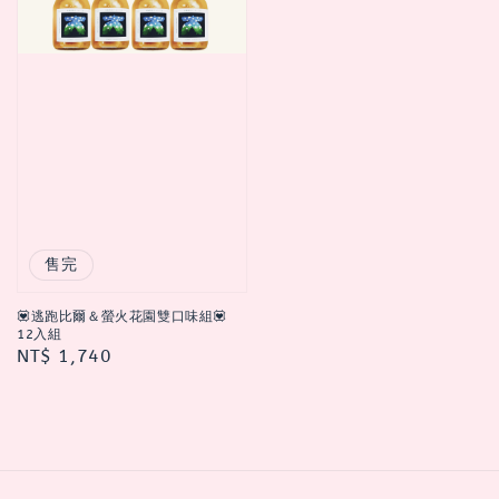
售完
💟逃跑比爾＆螢火花園雙口味組💟
12入組
Regular
NT$ 1,740
price