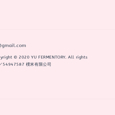
@gmail.com
ght © 2020 YU FERMENTORY. All rights
 ／54947587 樸米有限公司