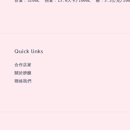
容量：320mL  熱量：15.6大卡/100mL  糖：3.2公克/100
Quick links
合作店家
關於腴釀
聯絡我們