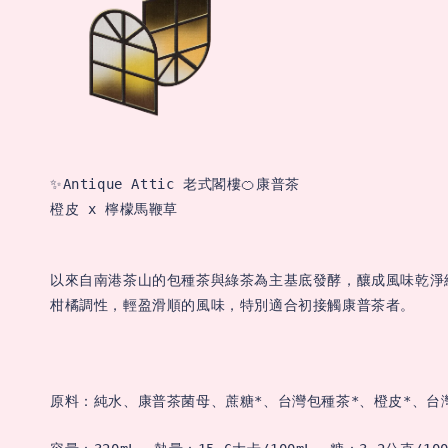
✨Antique Attic 老式閣樓🍊康普茶

以來自南港茶山的包種茶與綠茶為主基底發酵，釀成風味乾淨
柑橘調性，輕盈滑順的風味，特別適合初接觸康普茶者。
原料：純水、康普茶菌母、蔗糖*、台灣包種茶*、橙皮*、台