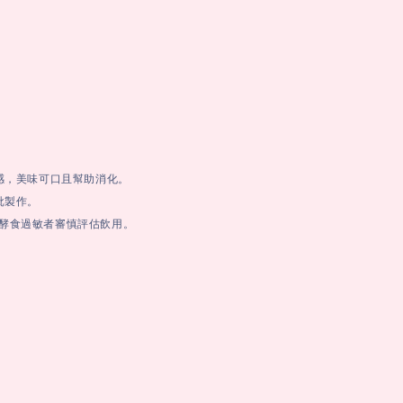
，美味可口且幫助消化。 

製作。 

酵食過敏者審慎評估飲用。 
