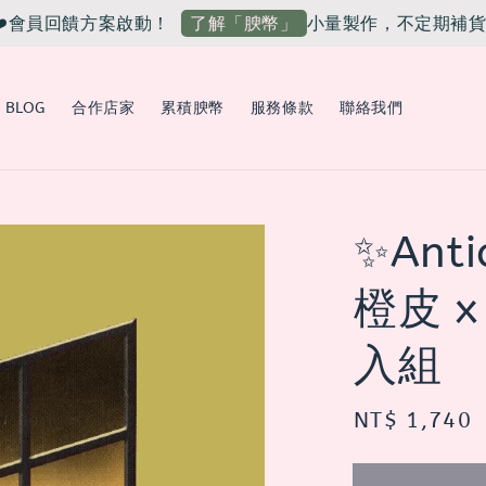
會員回饋方案啟動！
小量製作，不定期補貨上架
了解「腴幣」
BLOG
合作店家
累積腴幣
服務條款
聯絡我們
✨Anti
橙皮 
入組
Regular
NT$ 1,740
price