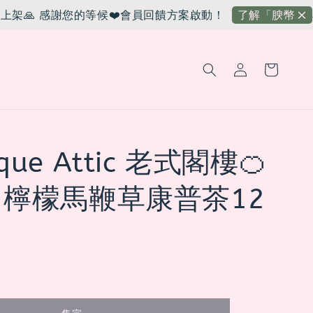
🙏 感謝您的等候❤️
會員回饋方案啟動！
小
了解「腴幣」
que Attic 老式閣樓🍊
x 檸檬馬鞭草康普茶12
售完