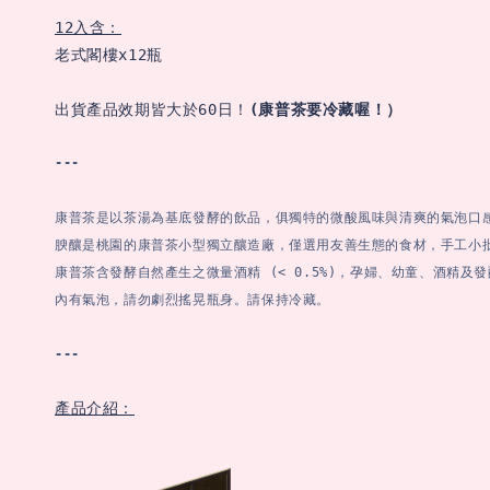
12入含：
老式閣樓x12瓶

出貨產品效期皆大於60日！
(康普茶要冷藏喔！）
---
康普茶是以茶湯為基底發酵的飲品，俱獨特的微酸風味與清爽的氣泡口感
腴釀是桃園的康普茶小型獨立釀造廠，僅選用友善生態的食材，手工小批
康普茶含發酵自然產生之微量酒精 (< 0.5%)，孕婦、幼童、酒精及發
內有氣泡，請勿劇烈搖晃瓶身。請保持冷藏。
---
產品介紹：