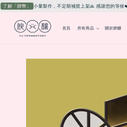
小量製作，不定期補貨上架🙏 感謝您的等候❤️
了解「腴幣」
首頁
所有商品
關於腴釀