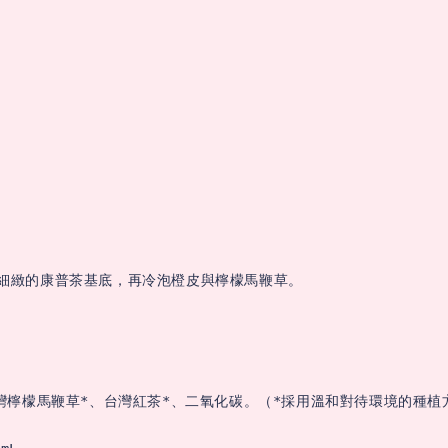
細緻的康普茶基底，再冷泡橙皮與檸檬馬鞭草。

灣檸檬馬鞭草*、台灣紅茶*、二氧化碳。（*採用溫和對待環境的種植