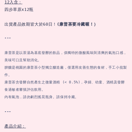
12入含：
四步草原x12瓶

出貨產品效期皆大於60日！
(康普茶要冷藏喔！）
---
康普茶是以茶湯為基底發酵的飲品，俱獨特的微酸風味與清爽的氣泡口感，
美味可口且幫助消化。 

腴釀是桃園的康普茶小型獨立釀造廠，僅選用友善生態的食材，手工小批製
作。 

康普茶含發酵自然產生之微量酒精 (< 0.5%)，孕婦、幼童、酒精及發酵
食過敏者審慎評估飲用。 

內有氣泡，請勿劇烈搖晃瓶身。請保持冷藏。
---
產品介紹：