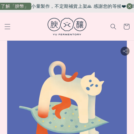
小量製作，不定期補貨上架🙏 感謝您的等候❤️
會員
了解「腴幣」