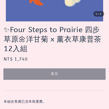
1
/2
✨Four Steps to Prairie 四步
草原🌼洋甘菊 x 薰衣草康普茶
12入組
Regular
NT$ 1,740
售完
price
售完
本組合售價已含本島運費。